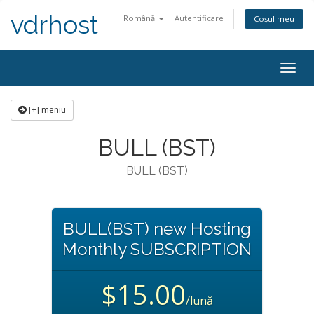
vdrhost
Română
Autentificare
Coșul meu
Navi
Togg
[+] meniu
BULL (BST)
BULL (BST)
BULL(BST) new Hosting
Monthly SUBSCRIPTION
$15.00
/lună