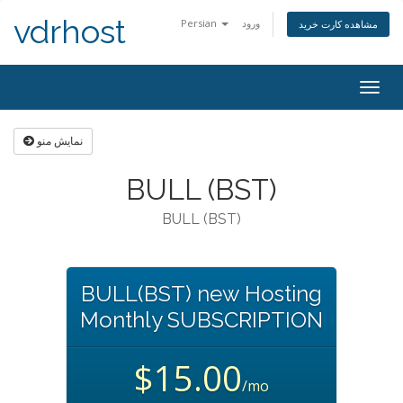
vdrhost
Persian
ورود
مشاهده کارت خرید
Togg
navig
نمایش منو
BULL (BST)
BULL (BST)
BULL(BST) new Hosting
Monthly SUBSCRIPTION
$15.00
/mo