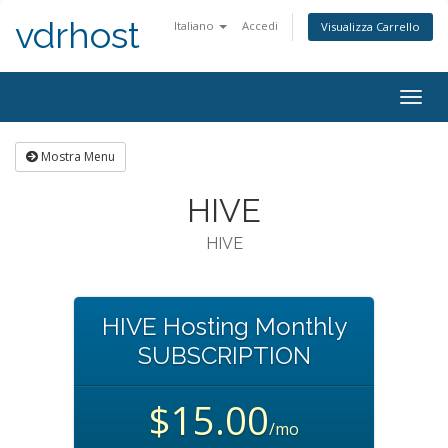
vdrhost
Italiano
Accedi
Visualizza Carrello
Attiv
Navi
Mostra Menu
HIVE
HIVE
HIVE Hosting Monthly
SUBSCRIPTION
$15.00
/mo