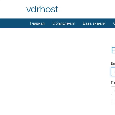
vdrhost
Главная
Объявления
База знаний
Em
П