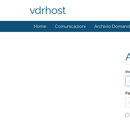
vdrhost
Home
Comunicazioni
Archivio Doman
In
P