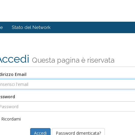
de
Stato del Network
Accedi
Questa pagina è riservata
dirizzo Email
assword
Ricordami
Password dimenticata?