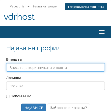
Macedonian
Најава на профил
Потрошувачка кошничка
vdrhost
Togg
navig
Најава на профил
Е-пошта
Лозинка
Запомни ме
Заборавена лозинка?