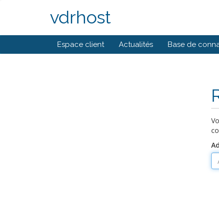
vdrhost
Espace client
Actualités
Base de conna
Vo
co
Ad